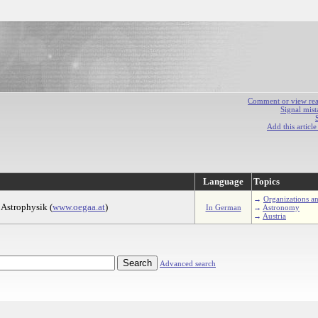
Comment or view react
Signal mist
Add this articl
Language
Topics
→
Organizations an
 Astrophysik (
www.oegaa.at
)
In German
→
Astronomy
→
Austria
Advanced search