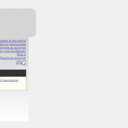
ions to this article
akes or inaccuracies
Suggest an acronym
e to your bookmarks
Print it
Search an acronym
d associations