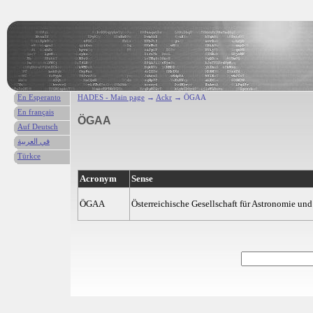
En Esperanto
HADES - Main page
→
Ackr
→ ÖGAA
En français
ÖGAA
Auf Deutsch
في العربية
Türkce
Acronym
Sense
ÖGAA
Österreichische Gesellschaft für Astronomie und