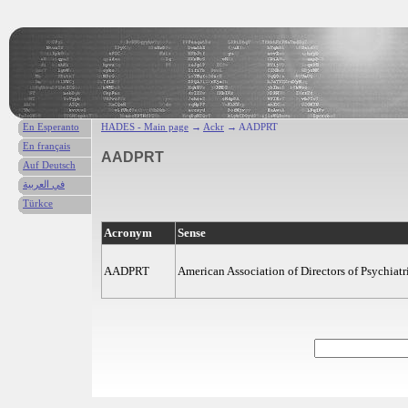
En Esperanto
HADES - Main page
→
Ackr
→ AADPRT
En français
AADPRT
Auf Deutsch
في العربية
Türkce
Acronym
Sense
AADPRT
American Association of Directors of Psychiat