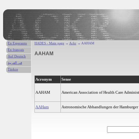
En Esperanto
HADES - Main page
→
Ackr
→ AAHAM
En français
AAHAM
Auf Deutsch
في العربية
Türkce
Acronym
Sense
AAHAM
American Association of Health Care Admini
AAHam
Astronomische Abhandlungen der Hamburger 