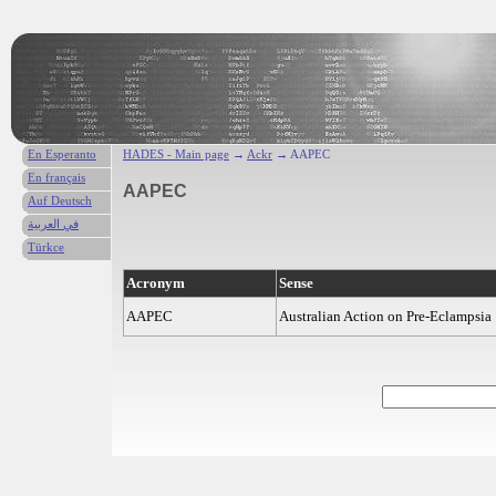
En Esperanto
HADES - Main page
→
Ackr
→ AAPEC
En français
AAPEC
Auf Deutsch
في العربية
Türkce
Acronym
Sense
AAPEC
Australian Action on Pre-Eclampsia