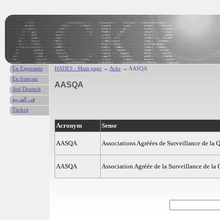
En Esperanto
HADES - Main page
→
Ackr
→ AASQA
En français
AASQA
Auf Deutsch
في العربية
Türkce
Acronym
Sense
AASQA
Associations Agréées de Surveillance de la Qu
AASQA
Association Agréée de la Surveillance de la Q