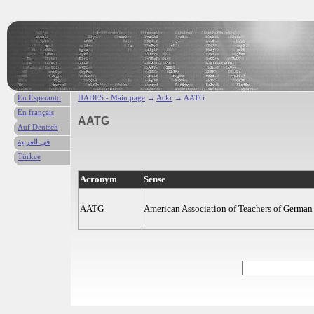
En Esperanto
HADES - Main page
→
Ackr
→ AATG
En français
AATG
Auf Deutsch
في العربية
Türkce
Acronym
Sense
AATG
American Association of Teachers of German 