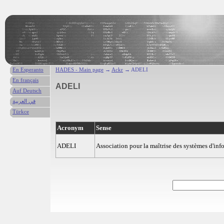
En Esperanto
HADES - Main page
→
Ackr
→ ADELI
En français
ADELI
Auf Deutsch
في العربية
Türkce
Acronym
Sense
ADELI
Association pour la maîtrise des systèmes d'inf