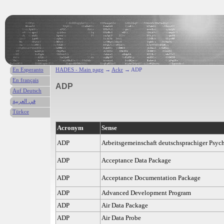
En Esperanto
HADES - Main page
→
Ackr
→ ADP
En français
ADP
Auf Deutsch
في العربية
Türkce
Acronym
Sense
ADP
Arbeitsgemeinschaft deutschsprachiger Psy
ADP
Acceptance Data Package
ADP
Acceptance Documentation Package
ADP
Advanced Development Program
ADP
Air Data Package
ADP
Air Data Probe