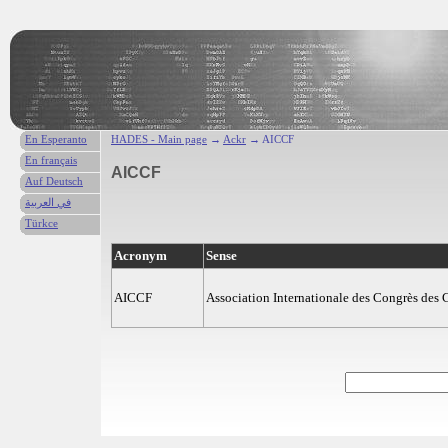
En Esperanto
HADES - Main page
→
Ackr
→ AICCF
En français
AICCF
Auf Deutsch
في العربية
Türkce
Acronym
Sense
AICCF
Association Internationale des Congrès des 