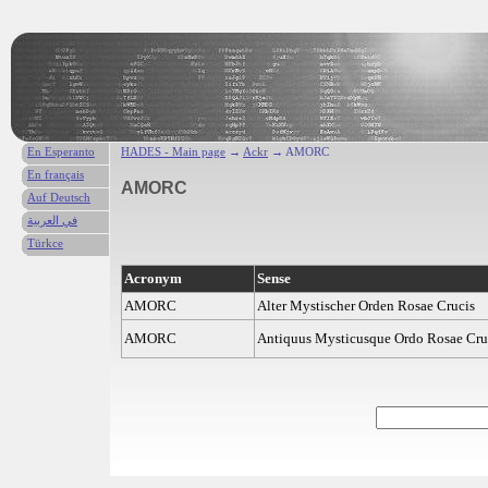
En Esperanto
HADES - Main page
→
Ackr
→ AMORC
En français
AMORC
Auf Deutsch
في العربية
Türkce
Acronym
Sense
AMORC
Alter Mystischer Orden Rosae Crucis
AMORC
Antiquus Mysticusque Ordo Rosae Cru