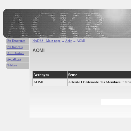
En Esperanto
HADES - Main page
→
Ackr
→ AOMI
En français
AOMI
Auf Deutsch
في العربية
Türkce
Acronym
Sense
AOMI
Artérite Oblitérante des Membres Inféri