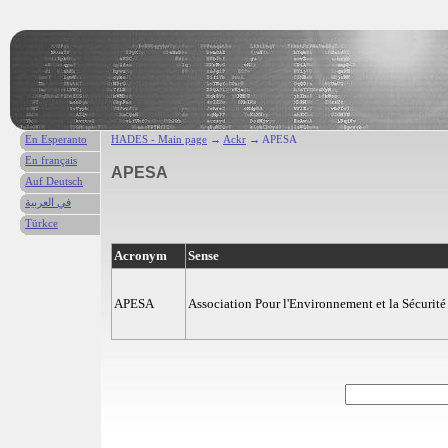
En Esperanto
HADES - Main page
→
Ackr
→ APESA
En français
APESA
Auf Deutsch
في العربية
Türkce
Acronym
Sense
APESA
Association Pour l'Environnement et la Sécurité