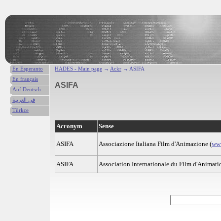
En Esperanto
HADES - Main page
→
Ackr
→ ASIFA
En français
ASIFA
Auf Deutsch
في العربية
Türkce
Acronym
Sense
ASIFA
Associazione Italiana Film d'Animazione (
www
ASIFA
Association Internationale du Film d'Animati