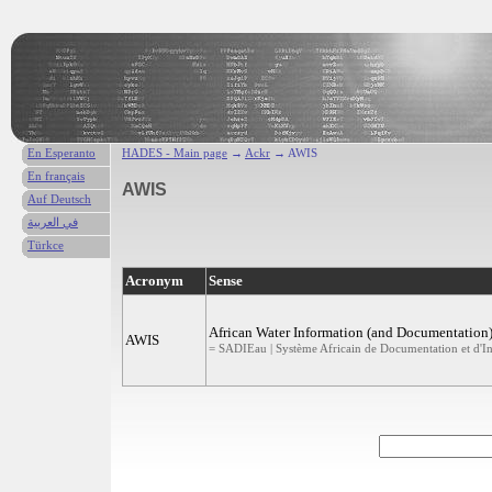
En Esperanto
HADES - Main page
→
Ackr
→ AWIS
En français
AWIS
Auf Deutsch
في العربية
Türkce
Acronym
Sense
African Water Information (and Documentation
AWIS
= SADIEau | Système Africain de Documentation et d'Inf