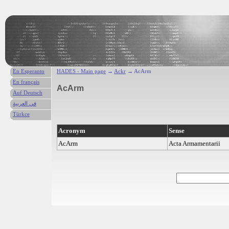
En Esperanto
HADES - Main page
→
Ackr
→ AcArm
En français
AcArm
Auf Deutsch
في العربية
Türkce
Acronym
Sense
AcArm
Acta Armamentarii