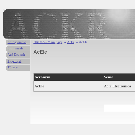
En Esperanto
HADES - Main page
→
Ackr
→ AcEle
En français
AcEle
Auf Deutsch
في العربية
Türkce
Acronym
Sense
AcEle
Acta Electronica