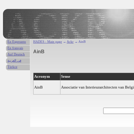
En Esperanto
HADES - Main page
→
Ackr
→ AinB
En français
AinB
Auf Deutsch
في العربية
Türkce
Acronym
Sense
AinB
Associatie van Interieurarchitecten van Belgi