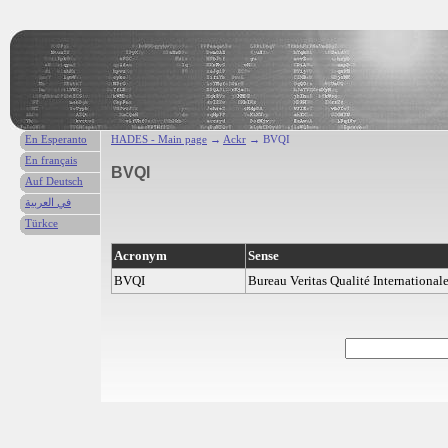
En Esperanto
HADES - Main page
→
Ackr
→ BVQI
En français
BVQI
Auf Deutsch
في العربية
Türkce
Acronym
Sense
BVQI
Bureau Veritas Qualité International