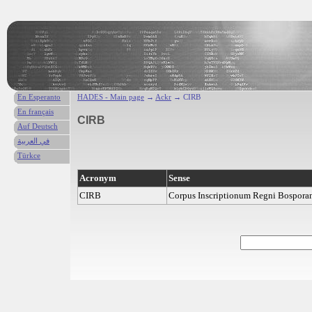
En Esperanto
HADES - Main page
→
Ackr
→ CIRB
En français
CIRB
Auf Deutsch
في العربية
Türkce
Acronym
Sense
CIRB
Corpus Inscriptionum Regni Bospora