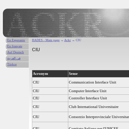
En Esperanto
HADES - Main page
→
Ackr
→ CIU
En français
CIU
Auf Deutsch
في العربية
Türkce
Acronym
Sense
CIU
Communication Interface Unit
CIU
Computer Interface Unit
CIU
Controller Interface Unit
CIU
Club International Universitaire
CIU
Consorzio Interprovinciale Universitar
CIU
Comitato Italiano per l'UNICEF