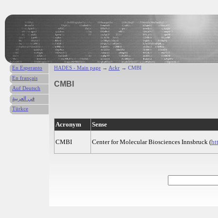
En Esperanto
HADES - Main page
→
Ackr
→ CMBI
En français
CMBI
Auf Deutsch
في العربية
Türkce
Acronym
Sense
CMBI
Center for Molecular Biosciences Innsbruck (
ht