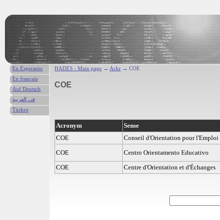
En Esperanto
HADES - Main page
→
Ackr
→ COE
En français
COE
Auf Deutsch
في العربية
Türkce
Acronym
Sense
COE
Conseil d'Orientation pour l'Emploi
COE
Centro Orientamento Educativo
COE
Centre d'Orientation et d'Échanges