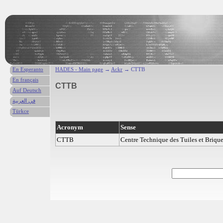
En Esperanto
HADES - Main page
→
Ackr
→ CTTB
En français
CTTB
Auf Deutsch
في العربية
Türkce
Acronym
Sense
CTTB
Centre Technique des Tuiles et Briqu