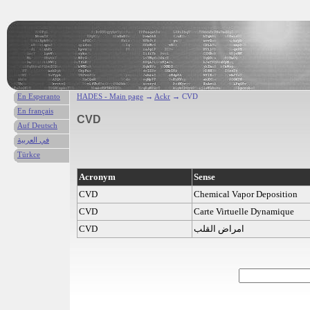
En Esperanto
HADES - Main page
→
Ackr
→ CVD
En français
CVD
Auf Deutsch
في العربية
Türkce
Acronym
Sense
CVD
Chemical Vapor Deposition
CVD
Carte Virtuelle Dynamique
CVD
امراض القلب