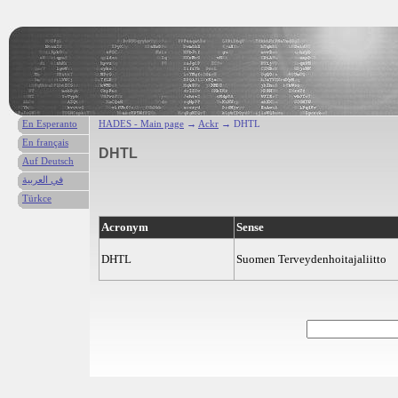
En Esperanto
HADES - Main page
→
Ackr
→ DHTL
En français
DHTL
Auf Deutsch
في العربية
Türkce
Acronym
Sense
DHTL
Suomen Terveydenhoitajaliitto