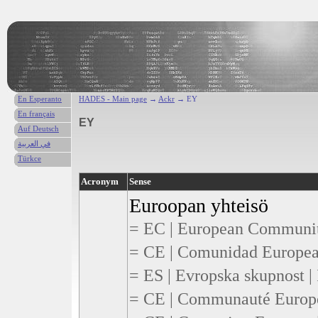
En Esperanto
HADES - Main page
→
Ackr
→ EY
En français
EY
Auf Deutsch
في العربية
Türkce
Acronym
Sense
Euroopan yhteisö
= EC | European Community
= CE | Comunidad Europea 
= ES | Evropska skupnost |
= CE | Communauté Europé