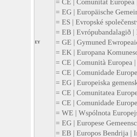
= CE | Comunitat Europea |
= EG | Europäische Gemein
= ES | Evropské společenst
= EB | Evrópubandalagið | 
= GE | Gymuned Ewropeaid
EY
= EK | Europana Komuneso 
= CE | Comunità Europea | 
= CE | Comunidade Europea
= EG | Europeiska gemensk
= CE | Comunitatea Europe
= CE | Comunidade Europei
= WE | Wspólnota Europejsk
= EG | Europese Gemeensch
= EB | Europos Bendrija | 