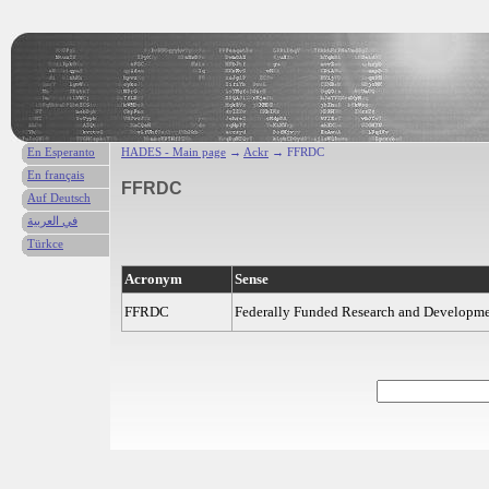
En Esperanto
HADES - Main page
→
Ackr
→ FFRDC
En français
FFRDC
Auf Deutsch
في العربية
Türkce
Acronym
Sense
FFRDC
Federally Funded Research and Developme