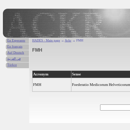
En Esperanto
HADES - Main page
→
Ackr
→ FMH
En français
FMH
Auf Deutsch
في العربية
Türkce
Acronym
Sense
FMH
Foederatio Medicorum Helveticoru