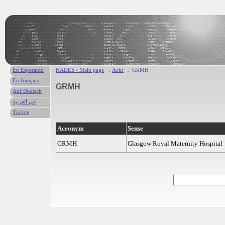
En Esperanto
HADES - Main page
→
Ackr
→ GRMH
En français
GRMH
Auf Deutsch
في العربية
Türkce
Acronym
Sense
GRMH
Glasgow Royal Maternity Hospital