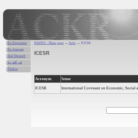
En Esperanto
HADES - Main page
→
Ackr
→ ICESR
En français
ICESR
Auf Deutsch
في العربية
Türkce
Acronym
Sense
ICESR
International Covenant on Economic, Social 