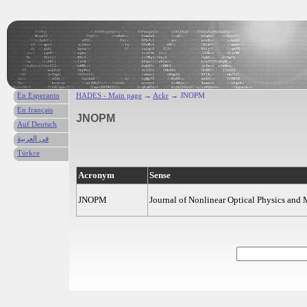
En Esperanto
HADES - Main page
→
Ackr
→ JNOPM
En français
JNOPM
Auf Deutsch
في العربية
Türkce
Acronym
Sense
JNOPM
Journal of Nonlinear Optical Physics and 