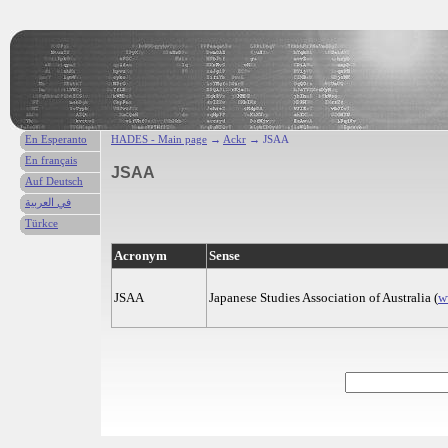
En Esperanto
HADES - Main page
→
Ackr
→ JSAA
En français
JSAA
Auf Deutsch
في العربية
Türkce
Acronym
Sense
JSAA
Japanese Studies Association of Australia (
w