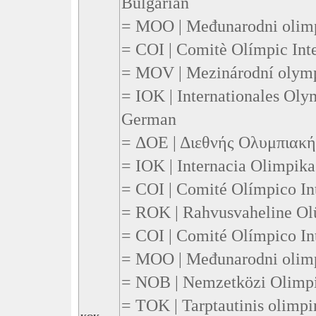
Bulgarian
= MOO | Međunarodni olimpi
= COI | Comitè Olímpic Inte
= MOV | Mezinárodní olympi
= IOK | Internationales Oly
German
= ΔΟΕ | Διεθνής Ολυμπιακή 
= IOK | Internacia Olimpika
= COI | Comité Olímpico Int
= ROK | Rahvusvaheline Olü
= COI | Comité Olímpico Int
= MOO | Međunarodni olimpi
= NOB | Nemzetközi Olimpia
= TOK | Tarptautinis olimpin