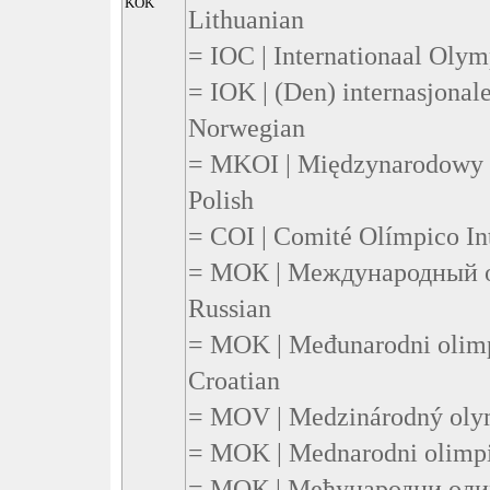
KOK
Lithuanian
= IOC | Internationaal Olym
= IOK | (Den) internasjonal
Norwegian
= MKOI | Międzynarodowy K
Polish
= COI | Comité Olímpico Int
= МОК | Международный о
Russian
= MOK | Međunarodni olimpi
Croatian
= MOV | Medzinárodný olymp
= MOK | Mednarodni olimpij
= МОК | Међународни олим