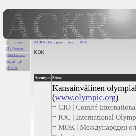
En Esperanto
HADES - Main page
→
Ackr
→ KOK
En français
KOK
Auf Deutsch
في العربية
Türkce
Acronym
Sense
Kansainvälinen olympia
(
www.olympic.org
)
= CIO | Comité Internationa
= IOC | International Olymp
= МОК | Международен оли