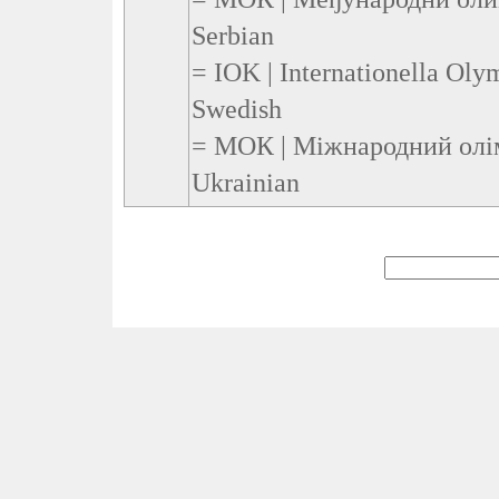
Serbian
= IOK | Internationella Oly
Swedish
= МОК | Міжнародний олім
Ukrainian