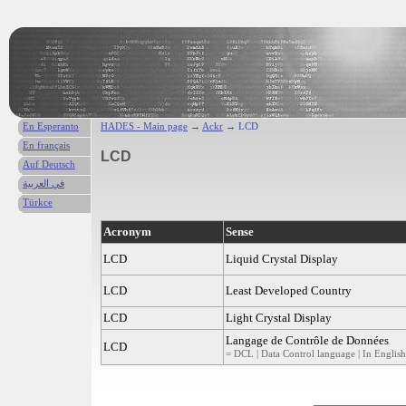
En Esperanto
HADES - Main page
→
Ackr
→ LCD
En français
LCD
Auf Deutsch
في العربية
Türkce
Acronym
Sense
LCD
Liquid Crystal Display
LCD
Least Developed Country
LCD
Light Crystal Display
Langage de Contrôle de Données
LCD
= DCL | Data Control language | In English