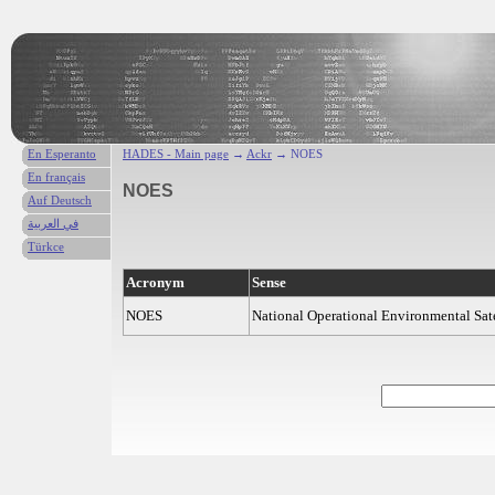
En Esperanto
HADES - Main page
→
Ackr
→ NOES
En français
NOES
Auf Deutsch
في العربية
Türkce
Acronym
Sense
NOES
National Operational Environmental Sate