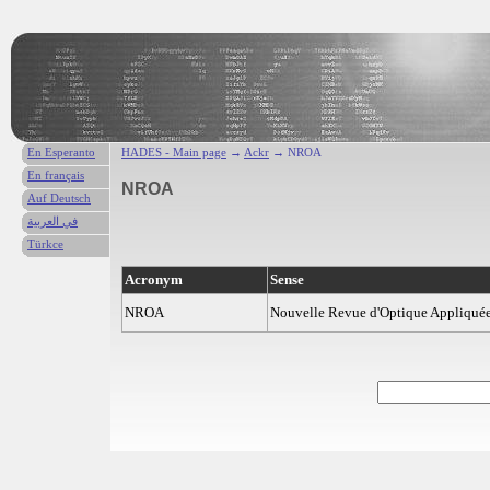
En Esperanto
HADES - Main page
→
Ackr
→ NROA
En français
NROA
Auf Deutsch
في العربية
Türkce
Acronym
Sense
NROA
Nouvelle Revue d'Optique Appliqué