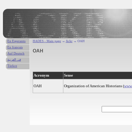
En Esperanto
HADES - Main page
→
Ackr
→ OAH
En français
OAH
Auf Deutsch
في العربية
Türkce
Acronym
Sense
OAH
Organization of American Historians (
www.