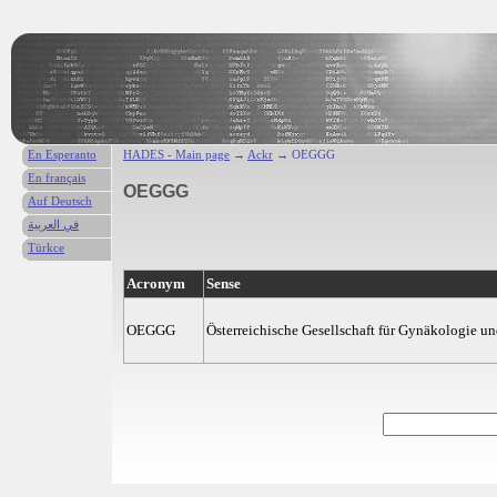
En Esperanto
HADES - Main page
→
Ackr
→ OEGGG
En français
OEGGG
Auf Deutsch
في العربية
Türkce
Acronym
Sense
OEGGG
Österreichische Gesellschaft für Gynäkologie un