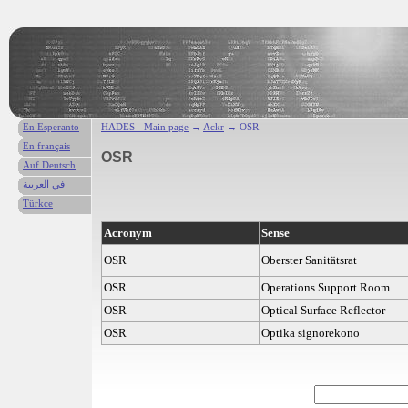
En Esperanto
HADES - Main page
→
Ackr
→ OSR
En français
OSR
Auf Deutsch
في العربية
Türkce
Acronym
Sense
OSR
Oberster Sanitätsrat
OSR
Operations Support Room
OSR
Optical Surface Reflector
OSR
Optika signorekono