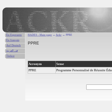
En Esperanto
HADES - Main page
→
Ackr
→ PPRE
En français
PPRE
Auf Deutsch
في العربية
Türkce
Acronym
Sense
PPRE
Programme Personnalisé de Réussite Édu