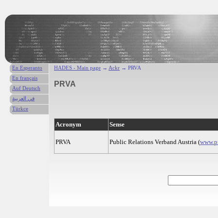
En Esperanto
HADES - Main page
→
Ackr
→ PRVA
En français
PRVA
Auf Deutsch
في العربية
Türkce
Acronym
Sense
PRVA
Public Relations Verband Austria (
www.pr