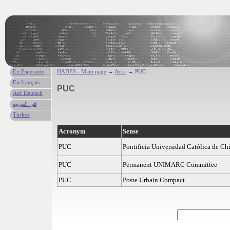
En Esperanto
HADES - Main page
→
Ackr
→ PUC
En français
PUC
Auf Deutsch
في العربية
Türkce
Acronym
Sense
PUC
Pontificia Universidad Católica de Chi
PUC
Permanent UNIMARC Committee
PUC
Poste Urbain Compact