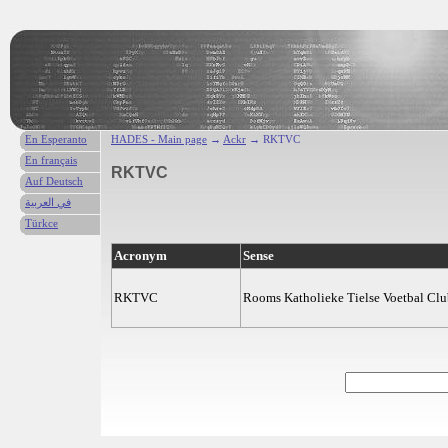
En Esperanto
HADES - Main page
→
Ackr
→ RKTVC
En français
RKTVC
Auf Deutsch
في العربية
Türkce
Acronym
Sense
RKTVC
Rooms Katholieke Tielse Voetbal Cl