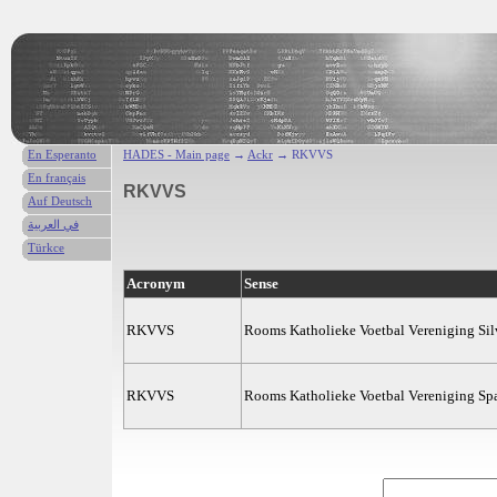
En Esperanto
HADES - Main page
→
Ackr
→ RKVVS
En français
RKVVS
Auf Deutsch
في العربية
Türkce
Acronym
Sense
RKVVS
Rooms Katholieke Voetbal Vereniging Sil
RKVVS
Rooms Katholieke Voetbal Vereniging Sp