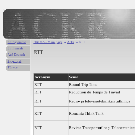
En Esperanto
HADES - Main page
→
Ackr
→ RTT
En français
RTT
Auf Deutsch
في العربية
Türkce
Acronym
Sense
RTT
Round Trip Time
RTT
Réduction du Temps de Travail
RTT
Radio- ja televisiotekniikan tutkimus
RTT
Romania Think Tank
RTT
Revista Transporturilor şi Telecomunicaţ