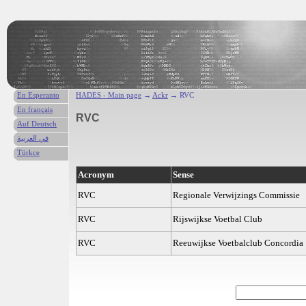
En Esperanto
HADES - Main page
→
Ackr
→ RVC
En français
RVC
Auf Deutsch
في العربية
Türkce
Acronym
Sense
RVC
Regionale Verwijzings Commissie
RVC
Rijswijkse Voetbal Club
RVC
Reeuwijkse Voetbalclub Concordia