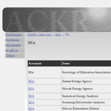
En Esperanto
HADES - Main page
→
Ackr
→ SEa
En français
SEa
Auf Deutsch
في العربية
Türkce
Acronym
Sense
SEa
Sociology of Education Association
SEA
Samsø Energy Agency
SEA
Slovak Energy Agency
SEA
Statistical Energy Analysis
SEA
Scanning Electrostatic Analysis
SEA
Silicon Elastometer Ablator