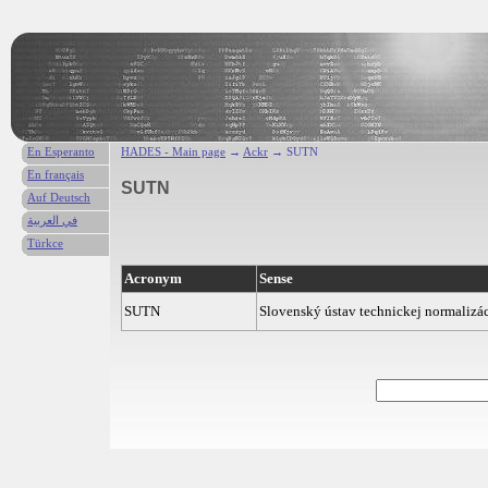
En Esperanto
HADES - Main page
→
Ackr
→ SUTN
En français
SUTN
Auf Deutsch
في العربية
Türkce
Acronym
Sense
SUTN
Slovenský ústav technickej normalizá