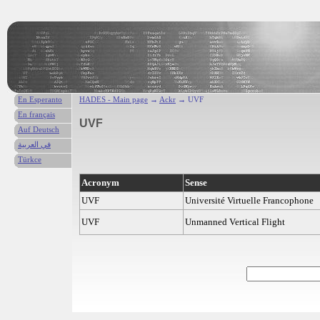
En Esperanto
HADES - Main page
→
Ackr
→ UVF
En français
UVF
Auf Deutsch
في العربية
Türkce
Acronym
Sense
UVF
Université Virtuelle Francophone
UVF
Unmanned Vertical Flight