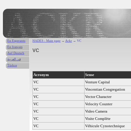
En Esperanto
HADES - Main page
→
Ackr
→ VC
En français
VC
Auf Deutsch
في العربية
Türkce
Acronym
Sense
VC
Venture Capital
VC
Vincentian Congregation
VC
Vector Character
VC
Velocity Counter
VC
Video Camera
VC
Visite Complète
VC
Véhicule Cynotechnique